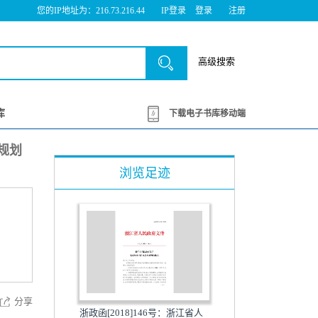
您的IP地址为：216.73.216.44
IP登录
登录
注册
高级搜索
库
下载电子书库移动端
体规划
浏览足迹
分享
浙政函[2018]146号：浙江省人