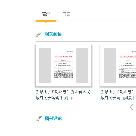
简介
目录
相关阅读
018：风景名胜区
浙政函[2018]53号：浙江省人民
浙政函[2018]59
政府关于落鹤-社姆山...
政府关于南山风景名胜
图书评论