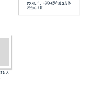
民政府关于瑶溪风景名胜区总体
规划的批复
浙江省人
浙政函[2018]143号：浙江省人
浙政函[2018]142号：浙江
.
民政府关于嘉兴港总体...
民政府关于南北湖风景...