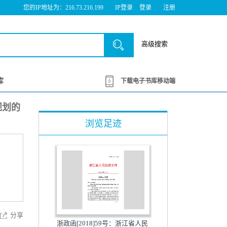
您的IP地址为：216.73.216.199
IP登录
登录
注册
高级搜索
库
下载电子书库移动端
规划的
浏览足迹
分享
浙政函[2018]59号：浙江省人民