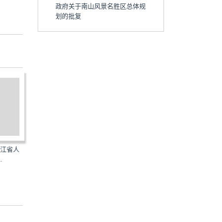
政府关于南山风景名胜区总体规
划的批复
浙江省人
浙政函[2018]142号：浙江省人
浙政函[2018]146号：浙江
.
民政府关于南北湖风景...
民政府关于瑶溪风景名...