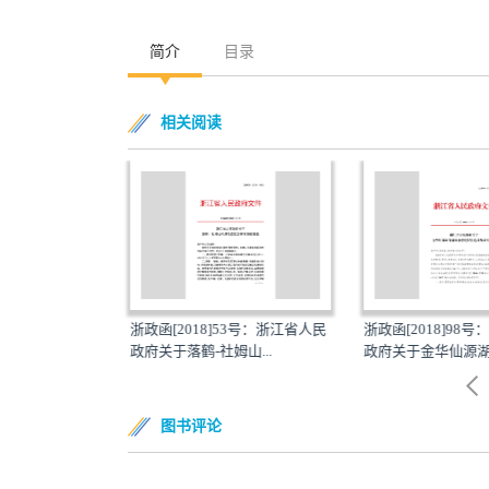
简介
目录
相关阅读
018：风景名胜区
浙政函[2018]53号：浙江省人民
浙政函[2018]98
政府关于落鹤-社姆山...
政府关于金华仙源湖等
图书评论