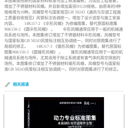
本图集按照新的国家材料标准与加工标准编制，为适应工程需要，
增加了不锈钢材料风帽。并且新增加直径D1120规格，由原来的9种
规格增为10种。风帽型号与国家规范GB 50243《通风与空调工程施
工质量验收规范》风管标注协调统一。增加了设计选型与施工安装
内容。 14K117-2 《伞形风帽》为修编图集，替代原国标图集
96K150-2 《圆伞形风帽》 。 伞形风帽通常应用于一般的机械通
风系统与场所。本图集修订增加了不锈钢材料伞形风帽，风帽型号
与国家标准GB 50243风管标注相互协调统一，同时对原图集进行了
局部的修正。 14K117-3 《锥形风帽》为修编图集，替代原国标
图集96K150-3 《圆锥形风帽》 。 锥形风帽通常应用于一般的机
械通风系统与场所，尤其适用于除尘系统或有害气体的高空排放的
场所。本图集修订增加了不锈钢材料锥形风帽，风帽型号与国家标
准GB 50243风管标注相互协调统一，同时对原图集进行了的修正。
相关阅读