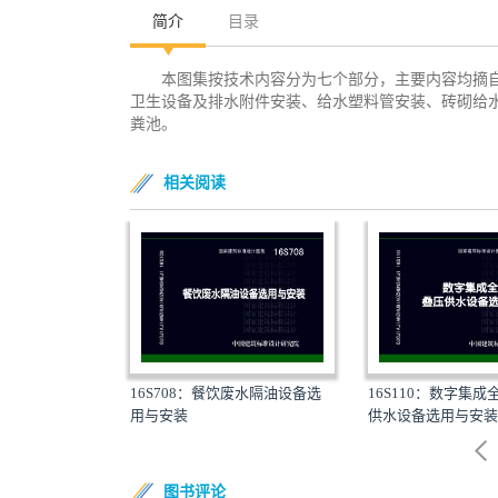
简介
目录
本图集按技术内容分为七个部分，主要内容均摘
卫生设备及排水附件安装、给水塑料管安装、砖砌给
粪池。
相关阅读
调系统用加湿装置
16S708：餐饮废水隔油设备选
16S110：数字集
用与安装
供水设备选用与安装
图书评论