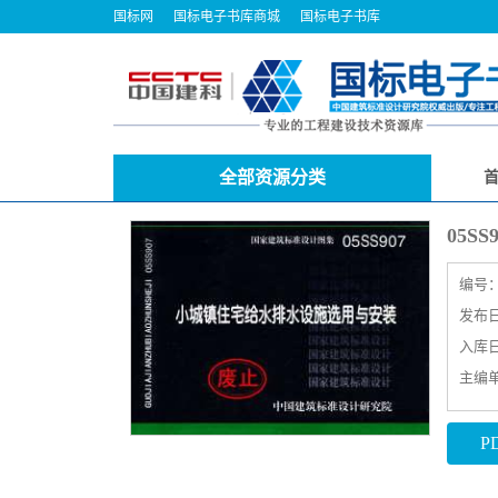
国标网
国标电子书库商城
国标电子书库
全部资源分类
05
编号
发布日期
入库日期
主编
P