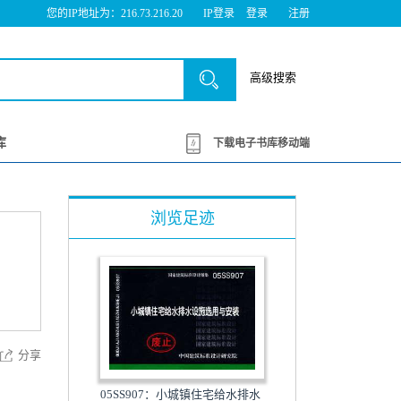
您的IP地址为：216.73.216.20
IP登录
登录
注册
高级搜索
库
下载电子书库移动端
浏览足迹
分享
05SS907：小城镇住宅给水排水