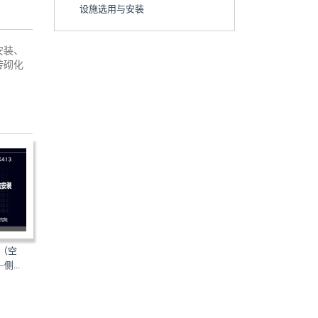
设施选用与安装
安装、
砖砌化
暖（空
19CS03-2：一体化预制泵站选
20CS03-1：一体化预制泵
...
用与安装（二）
用与安装（一）