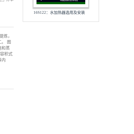
16S122：水加热器选用及安装
纳提炼，
。 图
饱和蒸
半容积式
等内