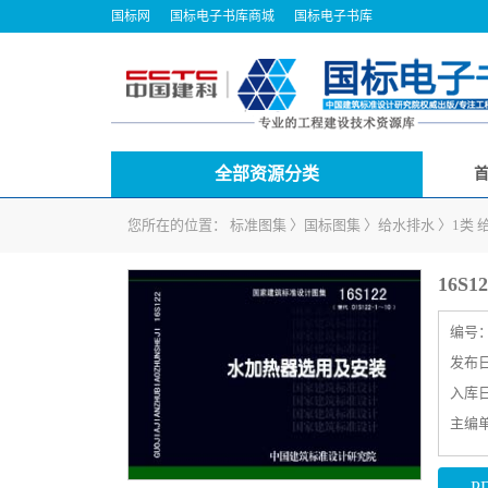
国标网
国标电子书库商城
国标电子书库
全部资源分类
您所在的位置：
标准图集
〉
国标图集
〉
给水排水
〉
1类
16S
编号
发布日期
入库日期
主编
P