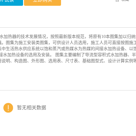
图集根据水加热器的技术发展情况，按照最新版本规范，将原有10本图集加以归
强。图集为施工安装类图集，可供设计人员选用，施工人员可直接按图施工
集中生活热水供应系统以饱和蒸汽或热媒水为热媒的间接水加热设备、以
接水加热设备的选用及安装。 图集主要编制了导流型容积式水加热器、
用说明、构造图、外形图、选用表、尺寸表、基础图型式、设计计算实例
暂无相关数据