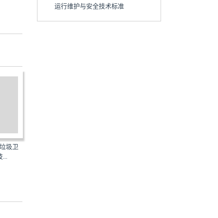
运行维护与安全技术标准
活垃圾卫
HJ1134-2020：生活垃圾焚烧飞
CJJ/T270-2017：生活垃圾焚
.
灰污染控制技术规范（...
厂标识标志标准