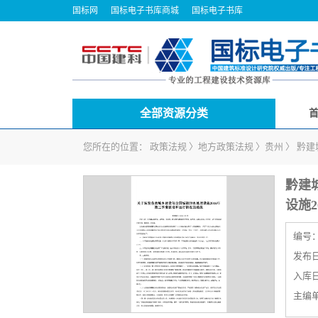
国标网
国标电子书库商城
国标电子书库
全部资源分类
您所在的位置：
政策法规
〉
地方政策法规
〉
贵州
〉
黔建
黔建
设施
编号
发布日期
入库日期
主编