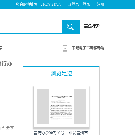
您的IP地址为：216.73.217.70
IP登录
登录
注册
高级搜索
库
下载电子书库移动端
暂行办
浏览足迹
分享
雷府办[2007]49号：印发雷州市