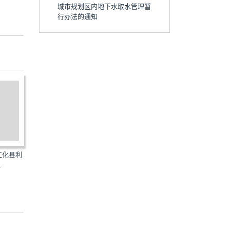
城市规划区内地下水取水管理暂
行办法的通知
发仁化县利
遂府[2006]36号：颁布《遂溪县
珠府办[2006]12号：印发
.
县城规划区内地下水取...
认建认养城市绿地管理...