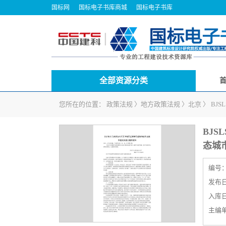
国标网
国标电子书库商城
国标电子书库
全部资源分类
您所在的位置：
政策法规
〉
地方政策法规
〉
北京
〉
BJ
BJ
态城
编号
发布日期
入库日期
主编