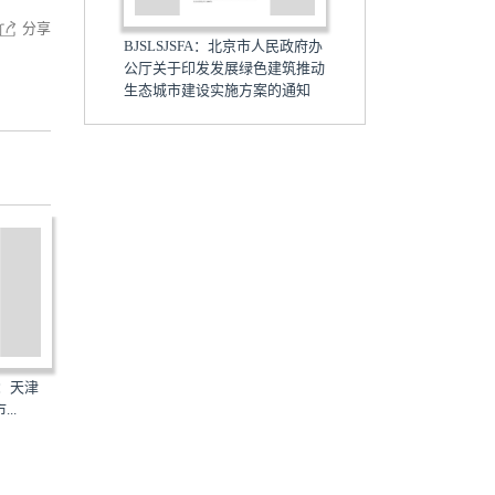
分享
BJSLSJSFA：北京市人民政府办
公厅关于印发发展绿色建筑推动
生态城市建设实施方案的通知
号：天津
渝府办发〔2015〕166号：重庆
大政办发〔2016〕107号
..
市人民政府办公厅关于...
市人民政府办公厅关于...