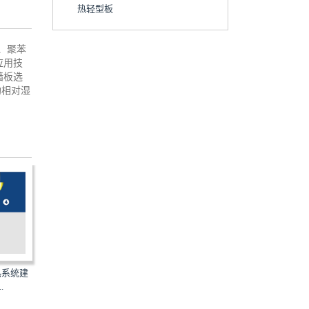
热轻型板
、聚苯
应用技
墙板选
均相对湿
16CG27 16CJ72-1：预制
热系统建
10ZJ105：外墙保温隔热系统建
式轻型板-轻型兼强板(J...
.
筑构造（二）—无机保...