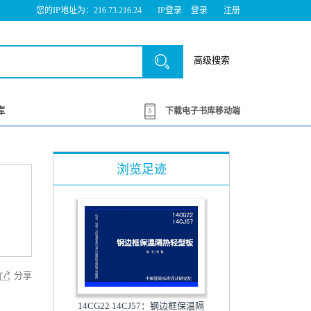
您的IP地址为：216.73.216.24
IP登录
登录
注册
高级搜索
库
下载电子书库移动端
浏览足迹
分享
14CG22 14CJ57：钢边框保温隔