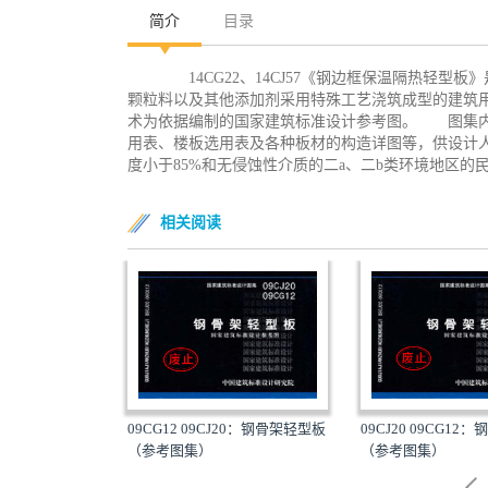
简介
目录
14CG22、14CJ57《钢边框保温隔热轻型
颗粒料以及其他添加剂采用特殊工艺浇筑成型的建筑
术为依据编制的国家建筑标准设计参考图。 图集内
用表、楼板选用表及各种板材的构造详图等，供设计
度小于85%和无侵蚀性介质的二a、二b类环境地区的
相关阅读
型屋面三角形钢屋
09CG12 09CJ20：钢骨架轻型板
09CJ20 09CG1
（参考图集）
（参考图集）