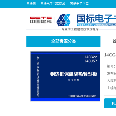
国标网
国标电子书库商城
国标电子书库
全部资源分类
14C
编号
发布日期
入库日期
主编
P