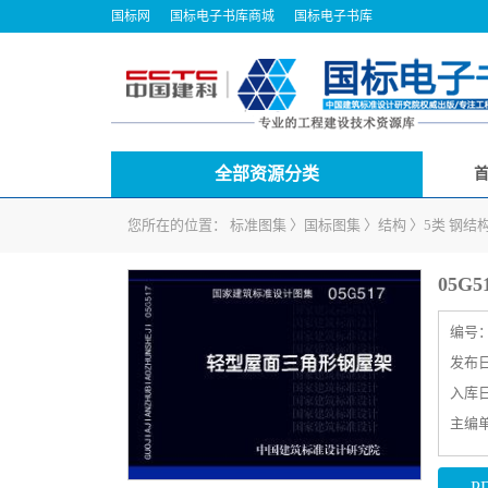
国标网
国标电子书库商城
国标电子书库
全部资源分类
您所在的位置：
标准图集
〉
国标图集
〉
结构
〉
5类 钢
05G
编号
发布日期
入库日期
主编
P