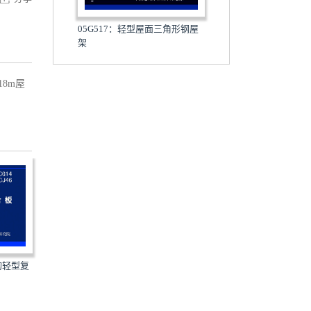
05G517：轻型屋面三角形钢屋
架
8m屋
钢构轻型复
14CG22 14CJ57：钢边框保温隔
16CG27 16CJ72-1：预制
热轻型板
式轻型板-轻型兼强板(J...