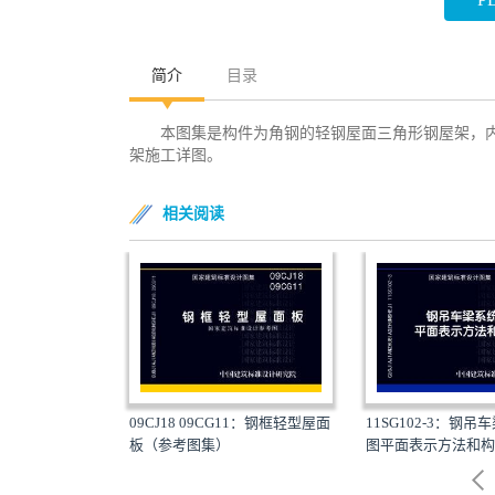
简介
目录
本图集是构件为角钢的轻钢屋面三角形钢屋架，内容
架施工详图。
相关阅读
11SG102-3：钢
J18：钢框轻型屋面
09CJ18 09CG11：钢框轻型屋面
图平面表示方法和构造
板（参考图集）