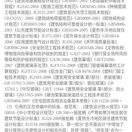
2002《建筑地基基础设计规范》GB50007-2002《地面辐射供暖技术
规程》JGJ142-2004《屋面工程技术规范》GB50345-2004《种植屋面
工程技术规程》JGJ155-2007《建筑室内吊顶工程技术规程》
CECS255：2009《建筑结构荷载规范》GB50009-2001《砌体结构设
计规范》GB50003-2001《建筑结构可靠度设计统一标准》GB50086-
2001《公共建筑节能设计标准》GB50189-2005《夏热冬冷地区居住
建筑节能设计标准》JGJ75-2003《室外排水设计规范》GB50014-
2006《民用建筑电气设计规范》JGJ16-2008《声环境质量标准》
GB3096-2008《安全防范工程技术规范》GB50348-2004《文物系统
博物馆风险等级和防护级别的规定》GA27-2002《银行营业场所风险
等级和防护级别的规定》GA38-2004《建筑幕墙》GB/T21086-
2007《建筑玻璃采光顶》JGJ/T151-2008《建筑门窗玻璃幕墙热工计
算规程》JGJ/T151-2008《铝合金门窗》GB 8478-2008《塑料门窗工
程技术规程》JGJ103-2008《建筑用安全玻璃 第3部分：夹层玻璃》
GB 15763.3-2009《建筑用安全玻璃 第2部分：钢化玻璃》GB
15763.2《中空玻璃》GB/T 11944《建筑用安全玻璃 第1部分：防火
玻璃》GB15763-2009《硬泡聚氨脂保温防水工程技术规范》
GB50404-2007《住宅厨房及相关设备基本参数》GB 11228-2008 +
（3）引用的正在修编中的标准、规范有：《建筑设计防火规范》GB
50016《中小学校设计规范》GB 500××报批稿《严寒和寒冷地区居住
建筑节能设计标准》JGJ26-2009报批稿《夏热冬冷地区居住建筑节能
设计标准》JGJ134-2009报批稿 2、第一部分“总平面设计”中增加了
部分常用公共建筑设计的相关内容；并将“道路”、“停车场”合为一