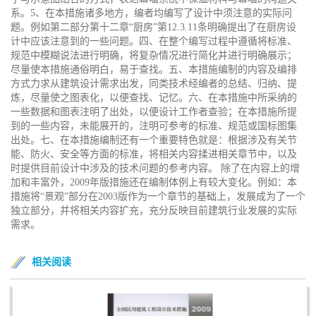
系。5、在本措施诸多地方，编者均编写了设计中须注意的实际问
题。例如第二部分第十二章“厨房”第12.3.11条明确提出了在厨房设
计中应该注意到的一些问题。四、在整个编写过程中遵循将标准、
规范中模糊说法进行明确，将复杂情况进行简化并进行明确展示；
尽量使本措施通俗明白，易于查找。五、本措施编制的内容及编排
方式力求从建筑设计需求出发，同类技术经编者的总结、归纳、提
炼，尽量使之图表化，以便查找、记忆。六、在本措施中所采纳的
一些数据和图表注明了出处，以便设计工作者查验；在本措施所提
到的一些内容，未能展开的，注明可参考的标准、规范或国标图集
出处。七、在本措施编制还有一个重要特色就是：根据涉及有关节
能、防火、安全等方面的标准，将相关内容揉进相关章节中，以及
时提供目前设计中涉及的技术问题的参考内容。 除了在内容上的增
加和丰富外，2009年版措施还在编制体例上有较大变化。例如：本
措施将“景观”部分在2003版作为一个章节的基础上，发展成为了一个
独立部分，并将相关内容扩充，充分反映目前建筑行业发展的实际
需求。
相关阅读