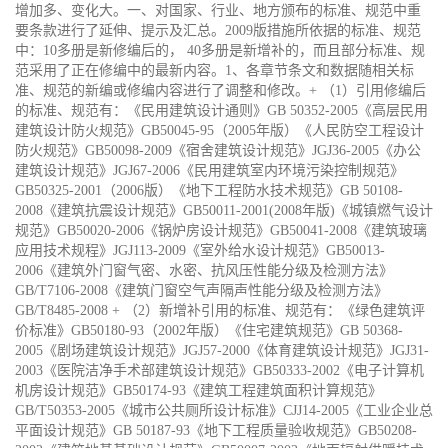
增加多、变化大。一、对国家、行业、地方颁布的标准、规范中重
要条款进行了延伸、提示及汇总。2009版措施所依据的标准、规范
中：10多册是新修编后的， 40多册是新增补的，而且部分标准、规
范采用了正在修编中的最新内容。1、各章节条文和数据随相关标
准、规范的新编或修编内容进行了调整和修改。+ （1）引用修编后
的标准、规范有：《民用建筑设计通则》GB 50352-2005《高层民用
建筑设计防火规范》GB50045-95（2005年版）《人民防空工程设计
防火规范》GB50098-2009《宿舍建筑设计规范》JGJ36-2005《办公
建筑设计规范》JGJ67-2006《民用建筑室内环境污染控制规范》
GB50325-2001（2006版）《地下工程防水技术规范》GB 50108-
2008《建筑抗震设计规范》GB50011-2001(2008年版)《城镇燃气设计
规范》GB50020-2006《锅炉房设计规范》GB50041-2008《建筑玻璃
应用技术规程》JGJ113-2009《室外给水设计规范》GB50013-
2006《建筑外门窗气密、水密、抗风压性能分级及检测方法》
GB/T7106-2008《建筑门窗空气声隔声性能分级及检测方法》
GB/T8485-2008 + （2）新增补引用的标准、规范有：《绿色建筑评
价标准》GB50180-93（2002年版）《住宅建筑规范》GB 50368-
2005《剧场建筑设计规范》JGJ57-2000《体育建筑设计规范》JGJ31-
2003《医院洁净手术部建筑设计规范》GB50333-2002《电子计算机
机房设计规范》GB50174-93《建筑工程建筑面积计算规范》
GB/T50353-2005《城市公共厕所设计标准》CJJ14-2005《工业企业总
平面设计规范》GB 50187-93《地下工程质量验收规范》GB50208-