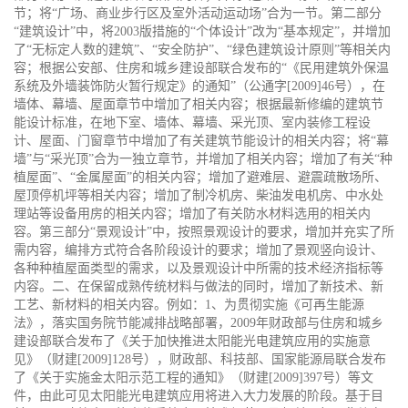
节；将“广场、商业步行区及室外活动运动场”合为一节。第二部分
“建筑设计”中，将2003版措施的“个体设计”改为“基本规定”，并增加
了“无标定人数的建筑”、“安全防护”、“绿色建筑设计原则”等相关内
容；根据公安部、住房和城乡建设部联合发布的“《民用建筑外保温
系统及外墙装饰防火暂行规定》的通知”（公通字[2009]46号），在
墙体、幕墙、屋面章节中增加了相关内容；根据最新修编的建筑节
能设计标准，在地下室、墙体、幕墙、采光顶、室内装修工程设
计、屋面、门窗章节中增加了有关建筑节能设计的相关内容；将“幕
墙”与“采光顶”合为一独立章节，并增加了相关内容；增加了有关“种
植屋面”、“金属屋面”的相关内容；增加了避难层、避震疏散场所、
屋顶停机坪等相关内容；增加了制冷机房、柴油发电机房、中水处
理站等设备用房的相关内容；增加了有关防水材料选用的相关内
容。第三部分“景观设计”中，按照景观设计的要求，增加并充实了所
需内容，编排方式符合各阶段设计的要求；增加了景观竖向设计、
各种种植屋面类型的需求，以及景观设计中所需的技术经济指标等
内容。二、在保留成熟传统材料与做法的同时，增加了新技术、新
工艺、新材料的相关内容。例如：1、为贯彻实施《可再生能源
法》，落实国务院节能减排战略部署，2009年财政部与住房和城乡
建设部联合发布了《关于加快推进太阳能光电建筑应用的实施意
见》（财建[2009]128号），财政部、科技部、国家能源局联合发布
了《关于实施金太阳示范工程的通知》（财建[2009]397号）等文
件，由此可见太阳能光电建筑应用将进入大力发展的阶段。基于目