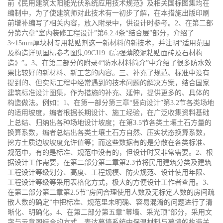
前《民用建筑太阳能光伏系统应用技术规范》及相关国标图集均在
编制中，为了使建筑师对此技术有一初步了解，在本措施出版印刷
前增补编写了相关内容，放入附录中，供设计时参考。2、在第二部
分第六章“室内装修工程设计”第6.2.4条“结合层”部分，介绍了
3~15mm厚块材专用粘贴剂这一新材料的新技术，并注明“适用范围
及构造详见国标参考图集09CJ19《高强薄胶泥粘贴面砖及石材构
造》”。3、在第二部分的附录4“防水材料简介”中介绍了很多防水效
果比较好的新材料、新工艺的内容。三、补充了规范、标准中没有
提到的、但实际工程中经常遇到的技术问题的解决方案，结合国家
建筑标准设计图集，作为措施的补充、延伸，提供更多的、具体的
构造做法。例如：1、在第一部分第三章“竖向设计”第3.2节各类场地
的适用坡度，编者根据长期设计、施工经验，在广泛收集资料基础
上总结、归纳出各种场地设计坡度；在第3.5节各类土壤土石方量的
换算系数，编者总结出各类土壤土石方自然、压实状态换算系数，
挖方土质边坡坡度允许值等；而这些数据有的是分散在各类标准、
规范中，有的是标准、规范中没有的，但设计时又非常需要。2、根
据设计工作需要，在第二部分第二章第2.3节将民用建筑分类及建筑
工程设计等级划分、高度、工程规模、防火规范、设计使用年限、
工程设计等级等采用表格化方式，极大的方便设计工作者查用。3、
在第二部分第二章第2.5节“房间合理使用人数及无标定人数的房间疏
散人数的确定”中把标准、规范里未明确、容易混淆的问题进行了清
晰化、明确化。4、在第二部分第五章“幕墙、采光顶”部分，采用文
字与示意图结合的方式，表达幕墙系统中保温材料与幕墙的构造关