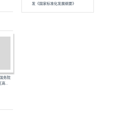
发《国家标准化发展纲要》
Y：中共中央国务院印
HQYASDHZ：中共中央国务院
QHSGXDFW：
设实施纲...
印发《横琴粤澳深度合作区...
印发《全面深化前