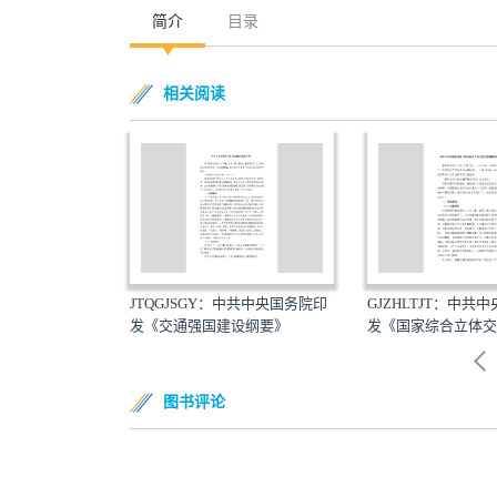
简介
目录
相关阅读
GJSGY：中共中央国务院印
GJZHLTJT：中共中央国务院印
YGADW
交通强国建设纲要》
发《国家综合立体交通网...
印发《粤港
图书评论