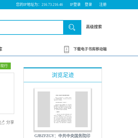
您的IP地址为：216.73.216.46
IP登录
登录
注册
高级搜索
库
下载电子书库移动端
现行
浏览足迹
分享
GJBZFZGY：中共中央国务院印