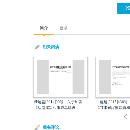
P
简介
目录
相关阅读
管[2014]90号：关于印发
甘建建[2015]436号：关于印发
中华人
屋建筑和市政基础设...
《甘肃省房屋建筑和市...
部令第4
图书评论