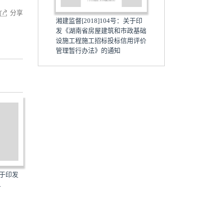
分享
湘建监督[2018]104号：关于印
发《湖南省房屋建筑和市政基础
设施工程施工招标投标信用评价
管理暂行办法》的通知
18]116号：关于印
湘建监督[2018]163号：关于印
湘建监督[2018
屋建筑和...
发《湖南省房屋建筑和...
发《湖南省房屋建