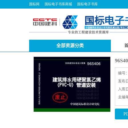
国标网
国标电子书库商城
国标电子书库
全部资源分类
96S
编号
发布日期
入库日期
主编
P