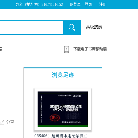
您的IP地址为：216.73.216.52
IP登录
登录
注册
高级搜索
库
下载电子书库移动端
浏览足迹
分享
96S406：建筑排水用硬聚氯乙