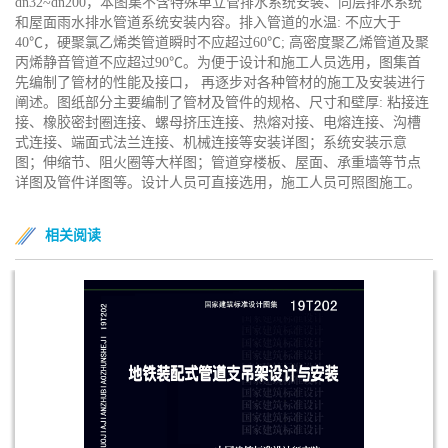
dn32~dn200，本图集不含特殊单立管排水系统安装、同层排水系统
和屋面雨水排水管道系统安装内容。排入管道的水温: 不应大于
40℃，硬聚氯乙烯类管道瞬时不应超过60℃; 高密度聚乙烯管道及聚
丙烯静音管道不应超过90℃。为便于设计和施工人员选用，图集首
先编制了管材的性能及接口， 再逐步对各种管材的施工及安装进行
阐述。图纸部分主要编制了管材及管件的规格、尺寸和壁厚: 粘接连
接、橡胶密封圈连接、螺母挤压连接、热熔对接、电熔连接、沟槽
式连接、端面式法兰连接、机械连接等安装详图；系统安装示意
图；伸缩节、阻火圈等大样图；管道穿楼板、屋面、承重墙等节点
详图及管件详图等。设计人员可直接选用，施工人员可照图施工。
相关阅读