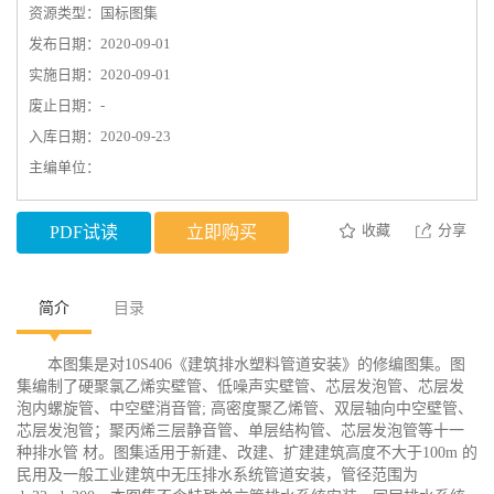
资源类型：国标图集
发布日期：2020-09-01
实施日期：2020-09-01
废止日期：-
入库日期：2020-09-23
主编单位：
收藏
分享
PDF试读
立即购买
简介
目录
本图集是对10S406《建筑排水塑料管道安装》的修编图集。图
集编制了硬聚氯乙烯实壁管、低噪声实壁管、芯层发泡管、芯层发
泡内螺旋管、中空壁消音管; 高密度聚乙烯管、双层轴向中空壁管、
芯层发泡管；聚丙烯三层静音管、单层结构管、芯层发泡管等十一
种排水管 材。图集适用于新建、改建、扩建建筑高度不大于100m 的
民用及一般工业建筑中无压排水系统管道安装，管径范围为