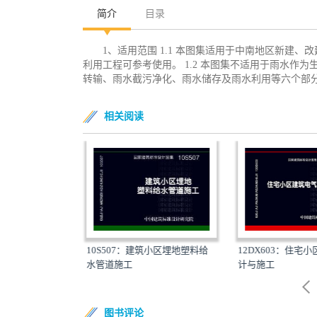
简介
目录
1、适用范围 1.1 本图集适用于中南地区新建
利用工程可参考使用。 1.2 本图集不适用于雨水作
转输、雨水截污净化、雨水储存及雨水利用等六个部
相关阅读
10S507：建筑小区埋地塑料给
12DX603：住宅
3：建筑设备节能控
水管道施工
计与施工
图集）
图书评论