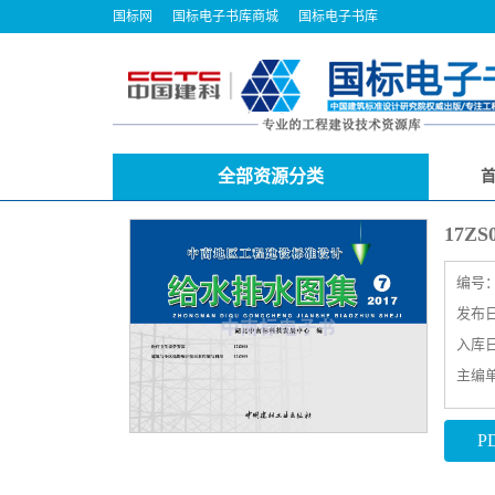
国标网
国标电子书库商城
国标电子书库
全部资源分类
17
编号
发布日期
入库日期
主编
P