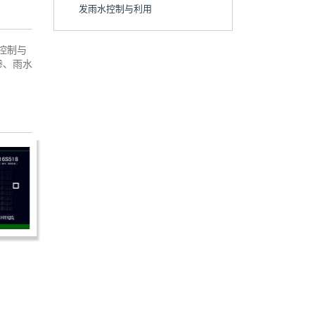
发雨水控制与利用
控制与
渗、雨水
08SS523：建筑小区塑料
HJ607-2011：废矿物油回收利用
查井
污染控制技术规范