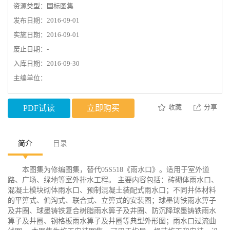
资源类型：国标图集
发布日期：2016-09-01
实施日期：2016-09-01
废止日期：-
入库日期：2016-09-30
主编单位：
收藏
分享
PDF试读
立即购买
简介
目录
本图集为修编图集，替代05S518《雨水口》。适用于室外道
路、广场、绿地等室外排水工程。 主要内容包括：砖砌体雨水口、
混凝土模块砌体雨水口、预制混凝土装配式雨水口；不同井体材料
的平箅式、偏沟式、联合式、立箅式的安装图；球墨铸铁雨水箅子
及井圈、球墨铸铁复合树脂雨水箅子及井圈、防沉降球墨铸铁雨水
箅子及井圈、钢格板雨水箅子及井圈等典型外形图；雨水口过流曲