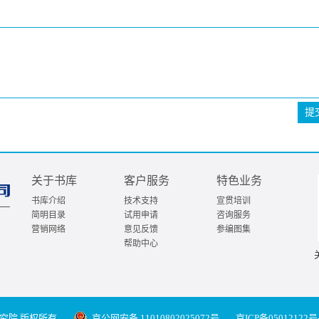
提
关于书库
客户服务
特色业务
书库介绍
技术支持
宣贯培训
简明目录
试用申请
咨询服务
营销网络
意见反馈
参编图集
帮助中心
究院 版权所有
京公网安备 11010802025072号
京ICP备05012122号