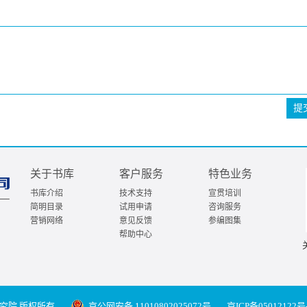
提
关于书库
客户服务
特色业务
书库介绍
技术支持
宣贯培训
简明目录
试用申请
咨询服务
营销网络
意见反馈
参编图集
帮助中心
究院 版权所有
京公网安备 11010802025072号
京ICP备05012122号