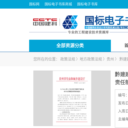
国标网
国标电子书库商城
国标电子书库
全部资源分类
您所在的位置：
政策法规
〉
地方政策法规
〉
贵州
〉
黔建
黔建建
责任
编号
发布日期
入库日期
主编