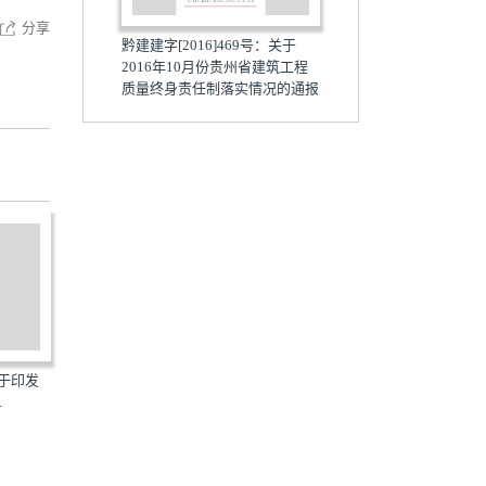
分享
黔建建字[2016]469号：关于
2016年10月份贵州省建筑工程
质量终身责任制落实情况的通报
关于印发
鲁建管发[2015]4号：关于印发
鲁建发[2010]13号：关于
.
《山东省建筑工程优质...
《山东省住宅工程质量分...