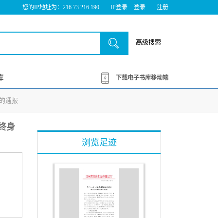
您的IP地址为：216.73.216.190
IP登录
登录
注册
高级搜索
库
下载电子书库移动端
况的通报
量终身
浏览足迹