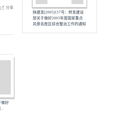
分享
陕建发[2005]157号：转发建设
部关于做好2005年度国家重点
风景名胜区综合整治工作的通知
关于做好
陕建发[2005]56号：关于2005年
陕建发[2005]68号：关于
..
度造价工程师初始注册...
2005年全国城市节约用水...