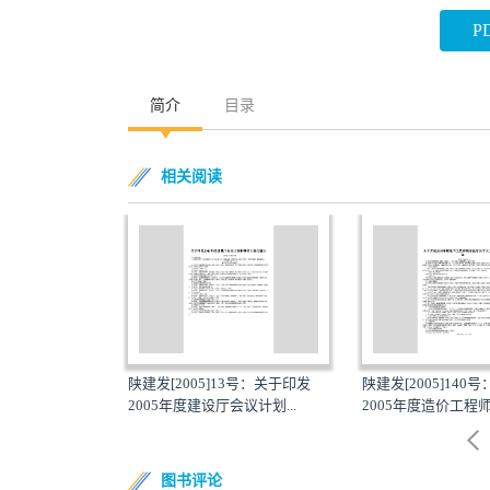
P
简介
目录
相关阅读
23号：转发建设
陕建发[2005]13号：关于印发
陕建发[2005]140
建设...
2005年度建设厅会议计划...
2005年度造价工程师续
图书评论