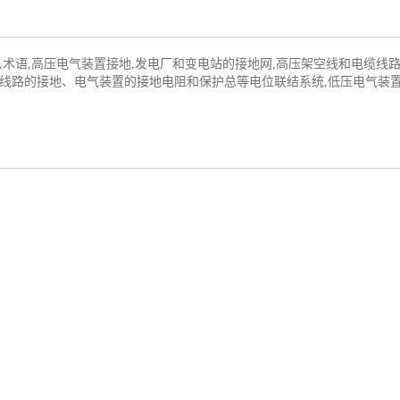
则,术语,高压电气装置接地,发电厂和变电站的接地网,高压架空线和电缆线
空线路的接地、电气装置的接地电阻和保护总等电位联结系统,低压电气装