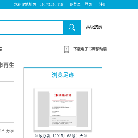
您的IP地址为：216.73.216.116
IP登录
登录
注册
高级搜索
库
下载电子书库移动端
市再生
浏览足迹
分享
津政办发〔2015〕68号：天津