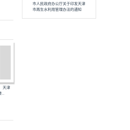
市人民政府办公厅关于印发天津
市再生水利用管理办法的通知
号：天津
津政办发〔2016〕53号：天津
大政办发〔2014〕62号：
..
市人民政府办公厅转发市...
市人民政府办公厅关于印...