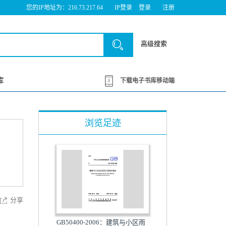
您的IP地址为：216.73.217.64
IP登录
登录
注册
高级搜索
库
下载电子书库移动端
浏览足迹
分享
GB50400-2006：建筑与小区雨