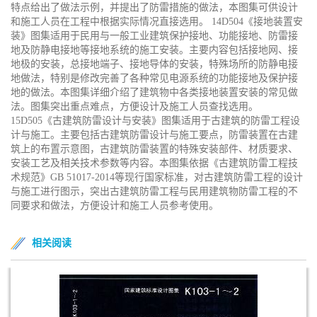
特点给出了做法示例，并提出了防雷措施的做法，本图集可供设计
和施工人员在工程中根据实际情况直接选用。 14D504《接地装置安
装》图集适用于民用与一般工业建筑保护接地、功能接地、防雷接
地及防静电接地等接地系统的施工安装。主要内容包括接地网、接
地极的安装，总接地端子、接地导体的安装，特殊场所的防静电接
地做法，特别是修改完善了各种常见电源系统的功能接地及保护接
地的做法。本图集详细介绍了建筑物中各类接地装置安装的常见做
法。图集突出重点难点，方便设计及施工人员查找选用。
15D505《古建筑防雷设计与安装》图集适用于古建筑的防雷工程设
计与施工。主要包括古建筑防雷设计与施工要点，防雷装置在古建
筑上的布置示意图，古建筑防雷装置的特殊安装部件、材质要求、
安装工艺及相关技术参数等内容。本图集依据《古建筑防雷工程技
术规范》GB 51017-2014等现行国家标准，对古建筑防雷工程的设计
与施工进行图示，突出古建筑防雷工程与民用建筑物防雷工程的不
同要求和做法，方便设计和施工人员参考使用。
相关阅读