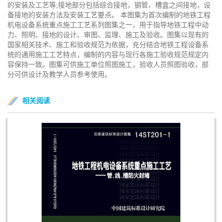
的安装及工艺等;接地部分包括综合接地，钢管、槽盒之间接地，设
备接地的安装方法及安装工艺要点。 本图集为首次编制的地铁工程
机电设备系统重点施工工艺系列图集之一，用于指导地铁工程中动
力、照明、接地的设计、审图、监理、施工及验收。图集以现有的
国家相关技术、施工和验收规范为依据，充分结合地铁工程设备系
统的通用施工工艺特点，编制的内容与现行各施工验收规范规定内
容保持一致。图集可供施工单位照图施工，验收人员照图验收，部
分可供设计及教学人员参考使用。
相关阅读