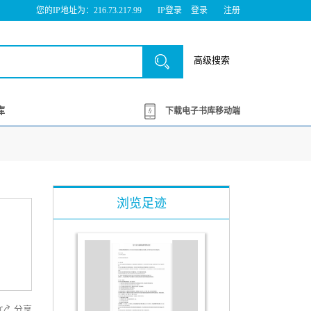
您的IP地址为：216.73.217.99
IP登录
登录
注册
高级搜索
库
下载电子书库移动端
浏览足迹
分享