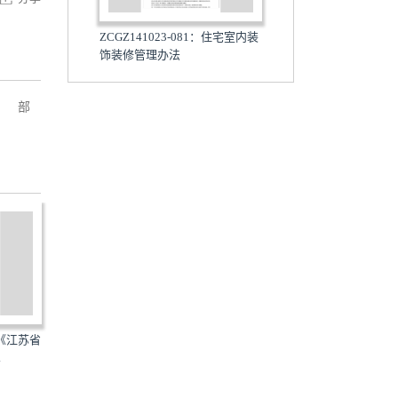
ZCGZ141023-081：住宅室内装
饰装修管理办法
。 部
14CJ50：澳绒板室内装饰装修
江苏省
JGJ/T244-2011：房屋建筑室内
应用构造
装饰装修制图标准