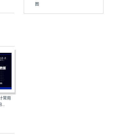
图
16K702：水泵安装
16D303-2：常用风机控制
设计常用
图
..