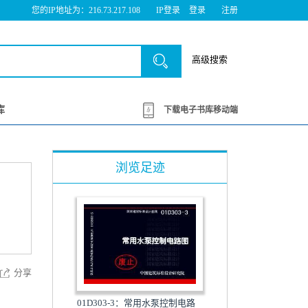
您的IP地址为：216.73.217.108
IP登录
登录
注册
高级搜索
库
下载电子书库移动端
浏览足迹
分享
01D303-3：常用水泵控制电路