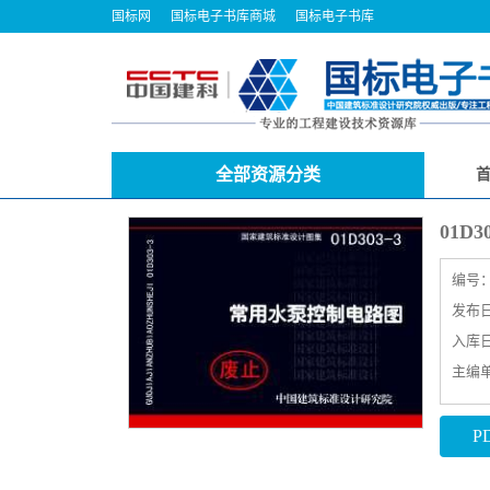
国标网
国标电子书库商城
国标电子书库
全部资源分类
01D
编号
发布日期
入库日期
主编
P