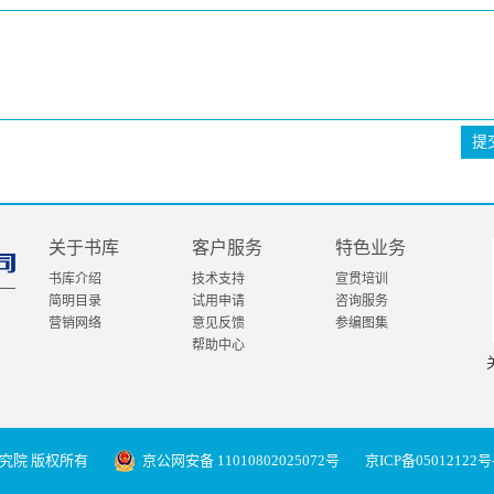
提
关于书库
客户服务
特色业务
书库介绍
技术支持
宣贯培训
简明目录
试用申请
咨询服务
营销网络
意见反馈
参编图集
帮助中心
究院 版权所有
京公网安备 11010802025072号
京ICP备05012122号