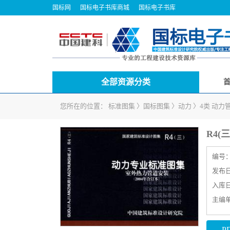
国标网
国标电子书库商城
国标电子书库
全部资源分类
您所在的位置：
标准图集
〉
国标图集
〉
动力
〉
4类 动力
R4(
编号
发布日期
入库日期
主编
P