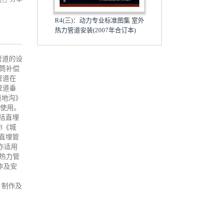
R4(三)：动力专业标准图集 室外
热力管道安装(2007年合订本)
管道的设
筒补偿
管道在
管道垂
道地沟》
合使用。
括直埋
8《城
直埋管
亦适用
外热力管
作及安
、制作及