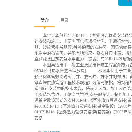
简介
目录
本合订本包括：03R411-1《室外热力管道安
计安装和施工。主要内容包括通行地沟、半通行地沟、
器、波纹管补偿器等6种补偿器的安装图。图集修编原87
地沟中的布置图，并配有地沟尺寸及安装尺寸表；增
直荷载及固定支架水平推力一览表；与03R411-2地
本图集适用于一般工业及民用建筑工程室外热力管道地
05R410《热水管道直埋敷设》 本图集适用于工
预制保温管敷设时阀门井、放气井、排水井的做法；管道
镇直埋供热管道工程技术规程》为编制依据，将规程
道”设计安装中的技术内容，使设计人员、施工人员选
于凝结水管道、压缩空气管道)支座的设计、制作加工及
道架空敷设形式的安装01R414《室外热力管道安
装01(03)R413《室外热力管道安装(架空敷设)
01(03)R414《室外热力管道安装(架空支架)（
安装