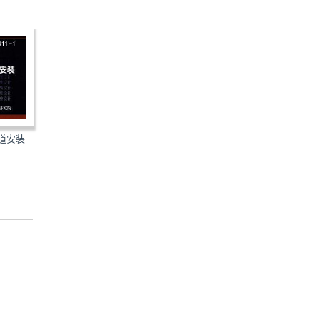
D501-1～4：防雷与接地安装
管道安装
D702-1～3：常用低压配
（2003年合订本）（含99D...
及灯具安装（2004年合...