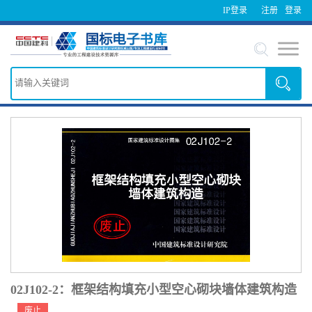
IP登录
注册
登录
02J102-2：框架结构填充小型空心砌块墙体建筑构造
废止