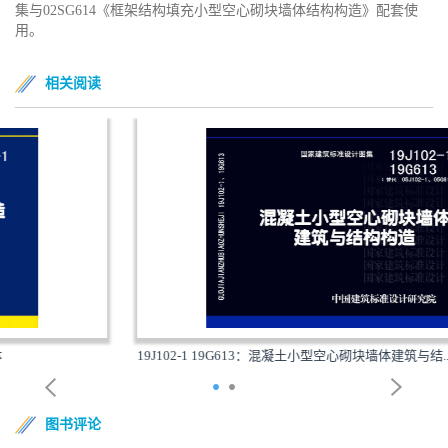
集与02SG614《框架结构填充小型空心砌块墙体结构构造》配套使
用。
相关阅读
19J102-1 19G613：混凝土小型空心砌块墙体建筑与结...
图书评论