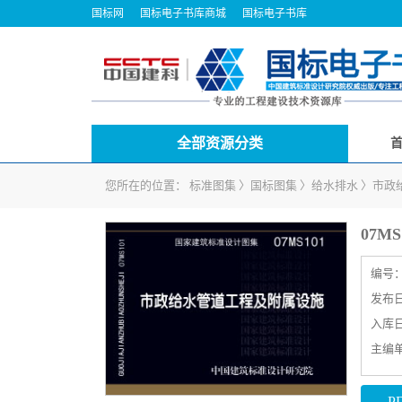
国标网
国标电子书库商城
国标电子书库
全部资源分类
您所在的位置：
标准图集
〉
国标图集
〉
给水排水
〉
市政
07
编号
发布日期
入库日期
主编
P