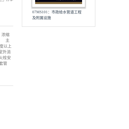
07MS101：市政给水管道工程
及附属设施
、浓缩
。 主
度以上
室外消
火栓安
水套管