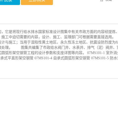
，它是将现行给水排水国家标准设计图集中有关市政方面的内容经提炼
、施工中迫切需要的内容，设计、施工、监理部门可根据需要直接选用
设计与施工；当用于湿陷性黄土地区、永久性冻土地区、抗震设防烈度为8
做处理。 图集共编集了市政给水阀门井、水表井、排气（泥）阀井、
弧形架空钢管工程的设计参数和支座详图等内容。 07MS101-1 室外消
3 自承式平直形架空钢管 07MS101-4 自承式圆弧形架空钢管 07MS101-5 防