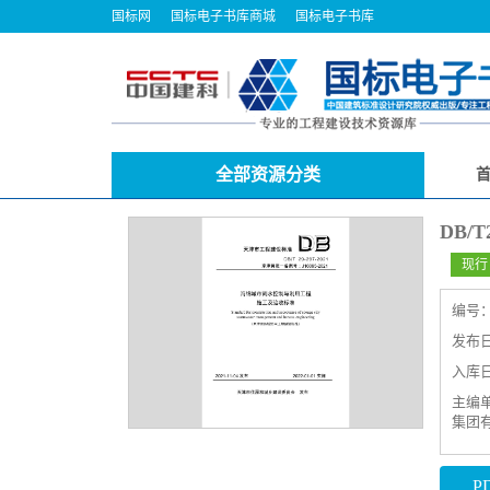
国标网
国标电子书库商城
国标电子书库
全部资源分类
DB/
现行
编号
发布日期
入库日期
主编
集团
P