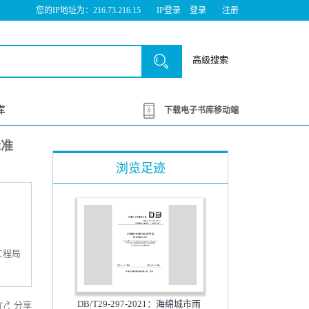
您的IP地址为：216.73.216.15
IP登录
登录
注册
高级搜索
库
下载电子书库移动端
标准
浏览足迹
工程局
DB/T29-297-2021：海绵城市雨
分享