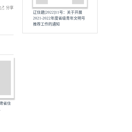
分享
辽住建[2022]11号：关于开展
2021-2022年度省级青年文明号
推荐工作的通知
甘肃省住
桂建房[2021]8号：自治区住房
GX-ZJSZJCSS-2021：自
.
城乡建设厅关于开展202...
房城乡建设厅关于开展20...