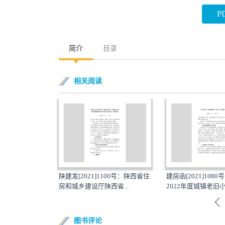
P
简介
目录
相关阅读
04号：关于印发
陕建发[2021]1100号：陕西省住
建房函[2021]108
秋冬季大...
房和城乡建设厅陕西省...
2022年度城镇老旧小区
图书评论