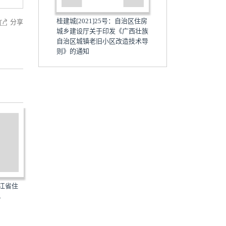
桂建城[2021]25号：自治区住房
分享
城乡建设厅关于印发《广西壮族
自治区城镇老旧小区改造技术导
则》的通知
龙江省住
JX-CZLJXQGZ-2020：关于印发
XJ-HMCSJSJS-2020：关
.
《江西省城镇老旧小区改...
《新疆维吾尔自治区海绵...