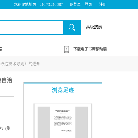
您的IP地址为：216.73.216.207
IP登录
登录
注册
高级搜索
库
下载电子书库移动端
区改造技术导则》的通知
族自治
浏览足迹
计(集