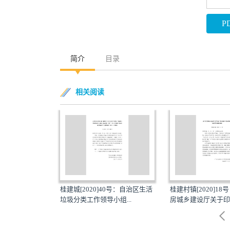
P
简介
目录
相关阅读
29号：甘肃省住
桂建城[2020]40号：自治区生活
桂建村镇[2020]1
印...
垃圾分类工作领导小组...
房城乡建设厅关于印发