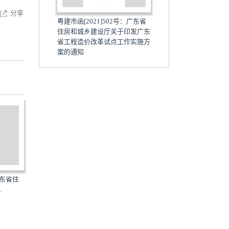
分享
粤建市函[2021]502号：广东省
住房和城乡建设厅关于印发广东
省工程造价改革试点工作实施方
案的通知
广东省住
粤人社规[2019]33号：广东省人
粤建村[2021]32号：广东
.
力资源和社会保障厅广...
和城乡建设厅广东省自...