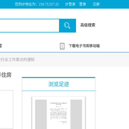
您的IP地址为：216.73.217.22
IP登录
登录
注册
高级搜索
库
下载电子书库移动端
积金行业工作要点的通知
年住房
浏览足迹