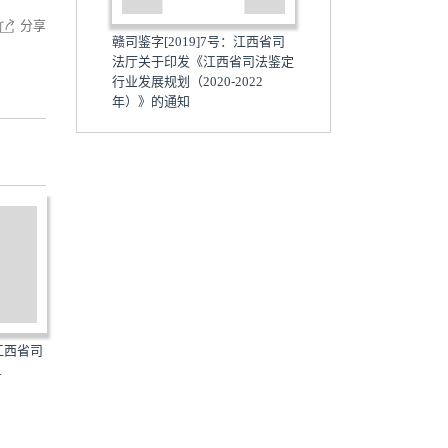
分享
赣司鉴字[2019]7号：江西省司
法厅关于印发《江西省司法鉴定
行业发展规划（2020-2022
年）》的通知
19]13号：江西省司法
赣司复审字[2019]2号：江西省
赣司法审字[20
级行政规...
司法厅关于印发《江西...
司法厅关于公布行