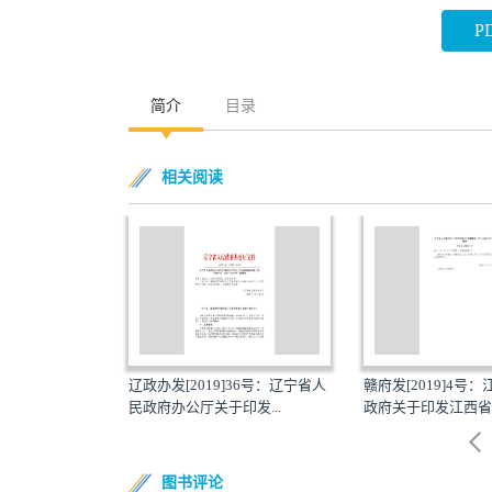
P
简介
目录
相关阅读
办发[2019]36号：辽宁省人
赣府发[2019]4号：江西省人民
赣府厅字
府办公厅关于印发...
政府关于印发江西省5G...
民政府办
图书评论