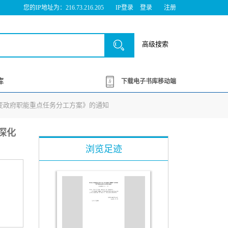
您的IP地址为：216.73.216.205
IP登录
登录
注册
高级搜索
库
下载电子书库移动端
转变政府职能重点任务分工方案》的通知
深化
浏览足迹