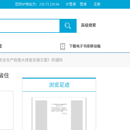
您的IP地址为：216.73.216.94
IP登录
登录
注册
高级搜索
库
下载电子书库移动端
领域安全生产隐患大排查实施方案》的通知
东省住
浏览足迹