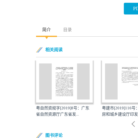
P
简介
目录
相关阅读
15号：广东省住房
粤自然资规字[2019]8号：广东
粤建市[2019]116
公...
省自然资源厅广东省发...
房和城乡建设厅印发《
图书评论