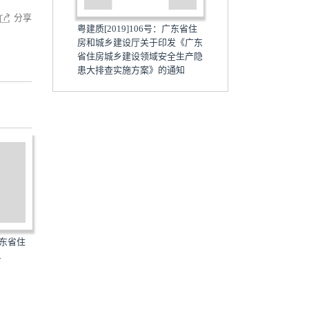
分享
粤建质[2019]106号：广东省住
房和城乡建设厅关于印发《广东
省住房城乡建设领域安全生产隐
患大排查实施方案》的通知
广东省住
粤建质[2019]143号：广东省住
粤人社规[2019]33号：广
.
房和城乡建设厅关于印...
力资源和社会保障厅广...