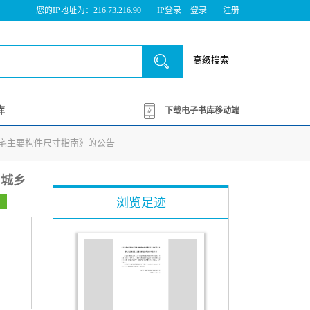
您的IP地址为：216.73.216.90
IP登录
登录
注册
高级搜索
库
下载电子书库移动端
住宅主要构件尺寸指南》的公告
和城乡
浏览足迹