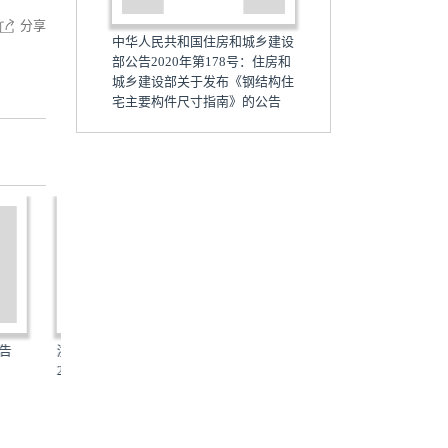
分享
中华人民共和国住房和城乡建设
部公告2020年第178号：住房和
城乡建设部关于发布《钢结构住
宅主要构件尺寸指南》的公告
建设厅公告
粤建质[2020]103号：广东省住
建办质[2018]65号
省住...
房和城乡建设厅关于印...
设部办公厅关于印发城.