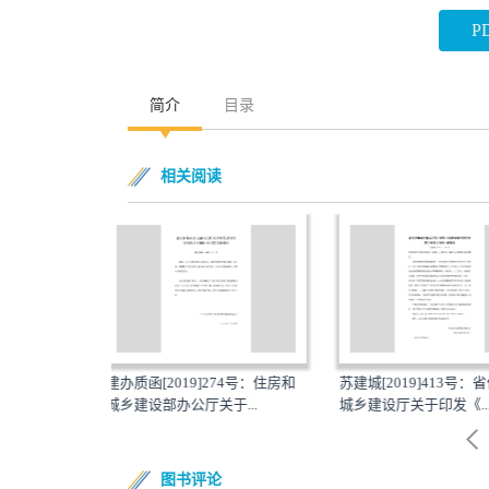
P
简介
目录
相关阅读
019]274号：住房和
苏建城[2019]413号：省住房和
苏建城[2019
公厅关于...
城乡建设厅关于印发《...
建设厅关于印发《
图书评论