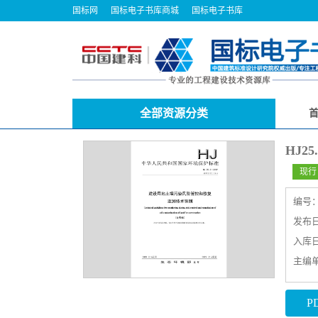
国标网
国标电子书库商城
国标电子书库
全部资源分类
HJ2
现行
编号
发布日期
入库日期
主编
P