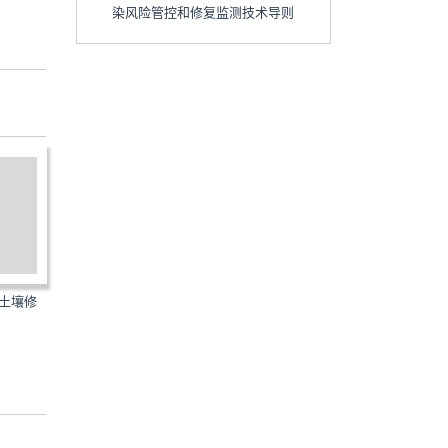
染风险管控和修复监测技术导则
9：建设用地土壤污染
GBZ/T196-2007：建设项目职业
GBZ/T298-201
术语
病危害预评价技术导则
有害因素职业健康风险