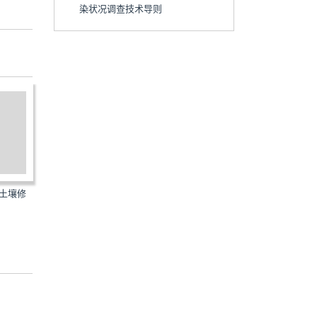
染状况调查技术导则
JB-UN062-1999：民用航
用地土壤修
HJ682-2019：建设用地土壤污染
机场工程项目建设用地...
风险管控和修复术语