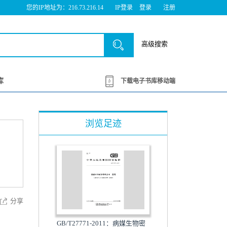
您的IP地址为：216.73.216.14
IP登录
登录
注册
高级搜索
库
下载电子书库移动端
浏览足迹
分享
GB/T27771-2011：病媒生物密