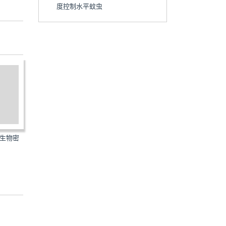
度控制水平蚊虫
病媒生物密
GB/T27773-2011：病媒生物密
GB/T23795-2009：病媒
度控制水平蜚蠊
度监测方法蜚蠊