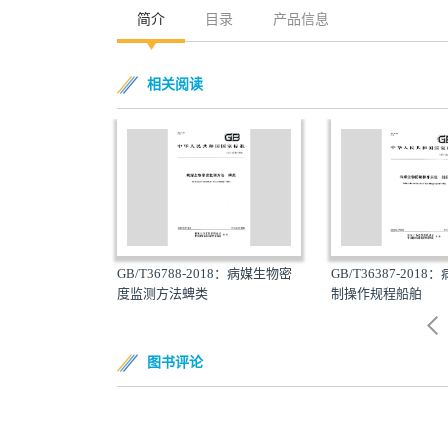
简介
目录
产品信息
相关阅读
018：病媒生物综
GB/T36788-2018：病媒生物密
GB/T36387-201
医院
度监测方法蜱类
制操作规程船舶
图书评论