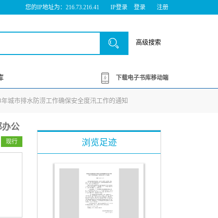
您的IP地址为：216.73.216.41
IP登录
登录
注册
高级搜索
库
下载电子书库移动端
018年城市排水防涝工作确保安全度汛工作的通知
部办公
浏览足迹
现行