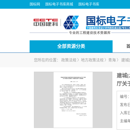
国标网
国标电子书库商城
国标电子书库
全部资源分类
您所在的位置：
政策法规
〉
地方政策法规
〉
青海
〉
建城
建城[
厅关
编号
发布日期
入库日期
主编