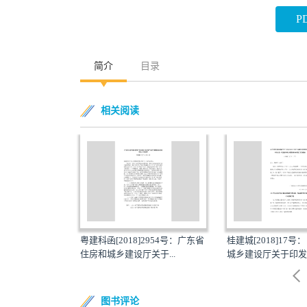
P
简介
目录
相关阅读
]1240号：广东
粤建科函[2018]2954号：广东省
桂建城[2018]17
关...
住房和城乡建设厅关于...
城乡建设厅关于印发20
图书评论