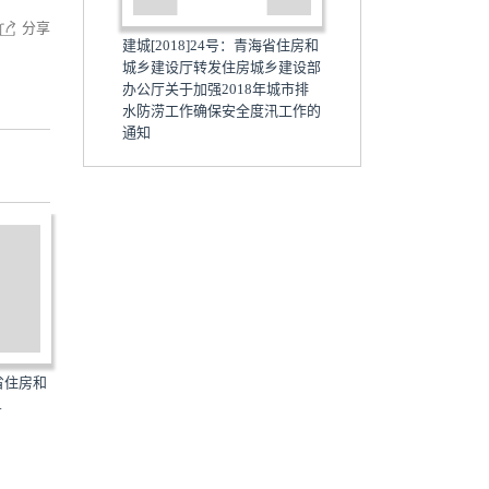
分享
建城[2018]24号：​青海省住房和
城乡建设厅转发住房城乡建设部
办公厅关于加强2018年城市排
水防涝工作确保安全度汛工作的
通知
海省住房和
建房[2018]39号：青海省住房和
QH-TJYFXZJK-2018：关
.
城乡建设厅青海省财政...
《青海省住房和城乡建设...