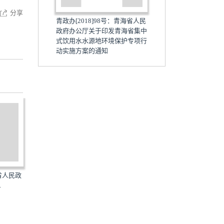
分享
青政办[2018]98号：青海省人民
政府办公厅关于印发青海省集中
式饮用水水源地环境保护专项行
动实施方案的通知
海省人民政
青政[2018]86号：​青海省人民政
青政办[2018]171号：青海
.
府关于印发青海省打...
民政府办公厅关于印发...