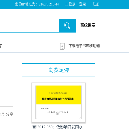
您的IP地址为：216.73.216.44
IP登录
登录
注册
高级搜索
库
下载电子书库移动端
浏览足迹
分享
吉J2017-060：低影响开发雨水