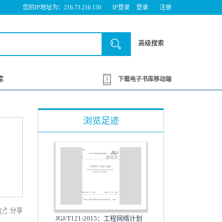
您的IP地址为：216.73.216.150
IP登录
登录
注册
高级搜索
库
下载电子书库移动端
浏览足迹
分享
JGJ/T121-2015：工程网络计划