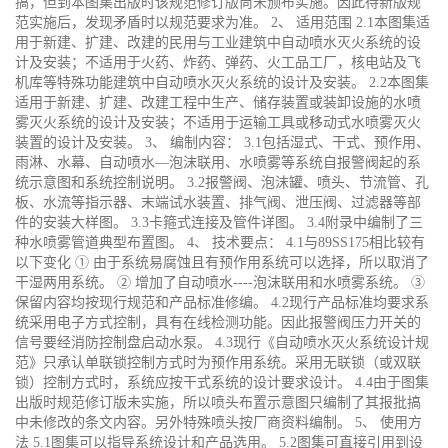
搞，但到本图集出版时该规范修订版尚未颁布实施。因此待新版规
范实施后，发现矛盾时以规范要求为准。 2、 适用范围 2.1本图集适
用于新建、扩建、改建的民用与工业建筑中自动喷水灭火系统的设
计及安装；不适用于火药、炸药、弹药、火工品工厂，核电站及飞
机库等特殊功能建筑中自动喷水灭火系统的设计及安装。 2.2本图集
适用于新建、扩建、改建工程中生产、储存装置或装卸设施的水喷
雾灭火系统的设计及安装；不适用于运输工具或移动式水喷雾灭火
装置的设计及安装。 3、 编制内容： 3.1包括湿式、干式、预作用、
雨淋、水幕、自动喷水—泡沫联用、水喷雾等系统自报警阀起的系
统示意图和系统控制说明。 3.2报警阀、泡沫罐、喷头、节流管、孔
板、水流等指示器、末端试水装置、排气阀、泄压阀、过滤器等部
件的安装大样图。 3.3卡箍式连接及管件详图。 3.4附录中编制了三
种水喷雾管道典型布置图。 4、 技术要点： 4.1与89SS175相比较有
以下变化 ① 由于系统易腐蚀且有预作用系统可以选择，所以取消了
干湿两用系统。 ② 增加了自动喷水----泡沫联用和水喷雾系统。 ③
保留内容均按现行规范和产品标准修编。 4.2现行产品标准均要求系
统采用电子方式控制，具有在线检测功能。因此报警阀压力开关的
信号要经消防控制盘启动水泵。 4.3现行《自动喷水灭火系统设计规
范》只承认单联锁控制方式时为预作用系统。采用无联锁（或双联
锁）控制方式时，系统应按干式系统的设计要求设计。 4.4由于图集
出版时规范修订版未实施，所以喷头布置示意图只编制了其报批搞
中未修改的条文内容。另外特殊喷头按厂商资料编制。 5、 使用方
法 5.1图集可以指导系统设计和产品选用。 5.2图集可直接引用到设