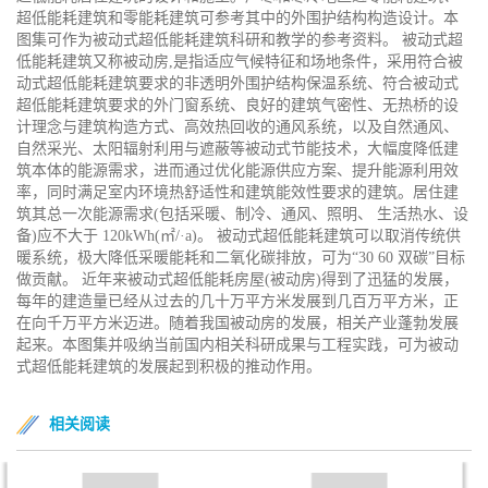
超低能耗建筑和零能耗建筑可参考其中的外围护结构构造设计。本
图集可作为被动式超低能耗建筑科研和教学的参考资料。 被动式超
低能耗建筑又称被动房,是指适应气候特征和场地条件，采用符合被
动式超低能耗建筑要求的非透明外围护结构保温系统、符合被动式
超低能耗建筑要求的外门窗系统、良好的建筑气密性、无热桥的设
计理念与建筑构造方式、高效热回收的通风系统，以及自然通风、
自然采光、太阳辐射利用与遮蔽等被动式节能技术，大幅度降低建
筑本体的能源需求，进而通过优化能源供应方案、提升能源利用效
率，同时满足室内环境热舒适性和建筑能效性要求的建筑。居住建
筑其总一次能源需求(包括采暖、制冷、通风、照明、 生活热水、设
备)应不大于 120kWh(㎡/·a)。 被动式超低能耗建筑可以取消传统供
暖系统，极大降低采暖能耗和二氧化碳排放，可为“30 60 双碳”目标
做贡献。 近年来被动式超低能耗房屋(被动房)得到了迅猛的发展，
每年的建造量已经从过去的几十万平方米发展到几百万平方米，正
在向千万平方米迈进。随着我国被动房的发展，相关产业蓬勃发展
起来。本图集并吸纳当前国内相关科研成果与工程实践，可为被动
式超低能耗建筑的发展起到积极的推动作用。
相关阅读